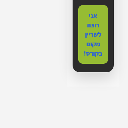
אני
רוצה
לשריין
מקום
בקורס!