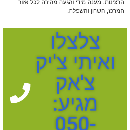
הרצינות. מענה מידי והגעה מהירה לכל אזור
המרכז, השרון והשפלה.
צלצלו
ואיתי צ'יק
צ'אק
מגיע:
050-