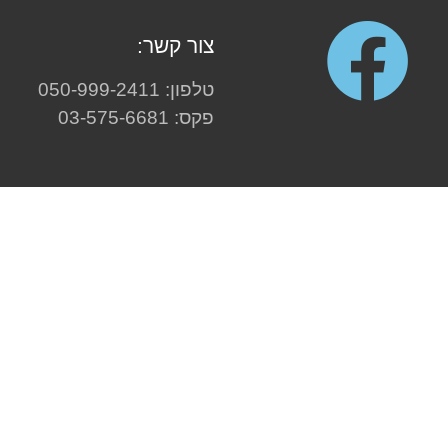
צור קשר:
טלפון: 050-999-2411
פקס: 03-575-6681
אזורי שירות מרכז:
תל אביב
,
חולון
,
בת ים
,
ראשון
לציון
,
יפו
,
גבעתיים
,
רמת גן
,
בני ברק
,
יהוד
,
קרית
אונו
,
אור יהודה
,
גבעת שמואל
,
פתח תקווה
,
שוהם
,
ראש העין
,
באר יעקב
אזורי שירות שפלה והסביבה:
רחובות
,
נס ציונה
,
יבנה
,
רמלה
,
לוד
,
גדרה
,
קרית עקרון
,
מזכרת בתיה
,
מודיעין
,
ירושלים
,
גן יבנה
,
בני עיש
,
אשדוד
,
אשקלון
,
קרית גת