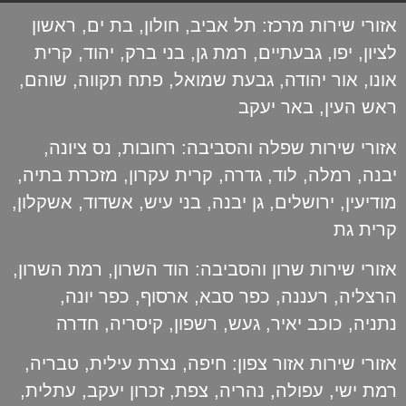
אזורי שירות מרכז:
תל אביב
,
חולון
,
בת ים
,
ראשון
לציון
,
יפו
,
גבעתיים
,
רמת גן
,
בני ברק
,
יהוד
,
קרית
אונו
,
אור יהודה
,
גבעת שמואל
,
פתח תקווה
,
שוהם
,
ראש העין
,
באר יעקב
אזורי שירות שפלה והסביבה:
רחובות
,
נס ציונה
,
יבנה
,
רמלה
,
לוד
,
גדרה
,
קרית עקרון
,
מזכרת בתיה
,
מודיעין
,
ירושלים
,
גן יבנה
,
בני עיש
,
אשדוד
,
אשקלון
,
קרית גת
אזורי שירות שרון והסביבה:
הוד השרון
,
רמת השרון
,
הרצליה
,
רעננה
,
כפר סבא
,
ארסוף
,
כפר יונה
,
נתניה
,
כוכב יאיר
,
געש
,
רשפון
,
קיסריה
,
חדרה
אזורי שירות אזור צפון:
חיפה
,
נצרת עילית
,
טבריה
,
רמת ישי
,
עפולה
,
נהריה
,
צפת
,
זכרון יעקב
,
עתלית
,