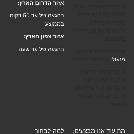
אזור הדרום הארץ:
צילינדר בעצמכם תוכלו
לרכוש כלים בסיסיים
בהגעה של עד 50 דקות
בעשרות שקלים
בממוצע
ולהחליף את הצילינדר
אזור צפון הארץ:
בעצמכם:
בהגעה של עד שעה
הכלים הדרושים: עבור
מנעולן
להחלפת צילינדר
1.מפתח אלן מידה 3.
2.מברג שטוח רגיל
3.בוקסה או T מידה-10
או 13 יש לכם שאלות
נוספות
מה עוד אנו מבצעים:
למה לבחור