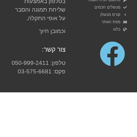
בטלפון באמצעות
מנעולים חכמים
שליחת תמונה והסבר
קורס מנעולן
על אופי התקלה,
מפת האתר
בלוג
וכמובן חיוך
צור קשר:
טלפון: 050-999-2411
פקס: 03-575-6681
אזורי שירות מרכז:
תל אביב
,
חולון
,
בת ים
,
ראשון
לציון
,
יפו
,
גבעתיים
,
רמת גן
,
בני ברק
,
יהוד
,
קרית
אונו
,
אור יהודה
,
גבעת שמואל
,
פתח תקווה
,
שוהם
,
ראש העין
,
באר יעקב