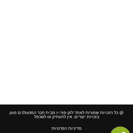
אזורי שירות שפלה והסביבה:
רחובות
,
נס ציונה
,
יבנה
,
רמלה
,
לוד
,
גדרה
,
קרית עקרון
,
מזכרת בתיה
,
מודיעין
,
ירושלים
,
גן יבנה
,
בני עיש
,
אשדוד
,
אשקלון
,
קרית גת
אזורי שירות שרון והסביבה:
הוד השרון
,
רמת השרון
,
הרצליה
,
רעננה
,
כפר סבא
,
ארסוף
,
כפר יונה
,
נתניה
,
כוכב יאיר
,
געש
,
רשפון
,
קיסריה
,
חדרה
אזורי שירות אזור צפון:
חיפה
,
נצרת עילית
,
טבריה
,
רמת ישי
,
עפולה
,
נהריה
,
צפת
,
זכרון יעקב
,
עתלית
,
שדות ים
,
פרדסיה
,
פרדס חנה
,
קרית מוצקין
,
נשר
,
@ כל הזכויות שמורות לאתר לוק-פור-יו מבית חבר המנעולנים מוגן
בזכויות יוצרים, אין להעתיק או לשכפל
מדיניות הפרטיות