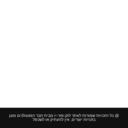
אזורי שירות שפלה והסביבה:
רחובות
,
נס ציונה
,
יבנה
,
רמלה
,
לוד
,
גדרה
,
קרית עקרון
,
מזכרת בתיה
,
מודיעין
,
ירושלים
,
גן יבנה
,
בני עיש
,
אשדוד
,
אשקלון
,
קרית גת
אזורי שירות שרון והסביבה:
הוד השרון
,
רמת השרון
,
הרצליה
,
רעננה
,
כפר סבא
,
ארסוף
,
כפר יונה
,
נתניה
,
כוכב יאיר
,
געש
,
רשפון
,
קיסריה
,
חדרה
אזורי שירות אזור צפון:
חיפה
,
נצרת עילית
,
טבריה
,
רמת ישי
,
עפולה
,
נהריה
,
צפת
,
זכרון יעקב
,
עתלית
,
שדות ים
,
פרדסיה
,
פרדס חנה
,
קרית מוצקין
,
נשר
,
@ כל הזכויות שמורות לאתר לוק-פור-יו מבית חבר המנעולנים מוגן
בזכויות יוצרים, אין להעתיק או לשכפל