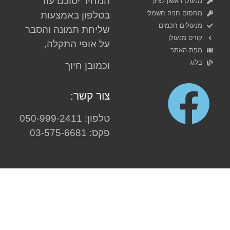
המחיר יסוכם עוד
מנעולן ראשון לציון
מחסום חניה חשמלי
בטלפון באמצעות
מנעולים חכמים
שליחת תמונה והסבר
קורס מנעולן
על אופי התקלה,
מפת האתר
בלוג
וכמובן חיוך
צור קשר:
טלפון: 050-999-2411
פקס: 03-575-6681
אזורי שירות מרכז:
תל אביב
,
חולון
,
בת ים
,
ראשון
לציון
,
יפו
,
גבעתיים
,
רמת גן
,
בני ברק
,
יהוד
,
קרית
אונו
,
אור יהודה
,
גבעת שמואל
,
פתח תקווה
,
שוהם
,
ראש העין
,
באר יעקב