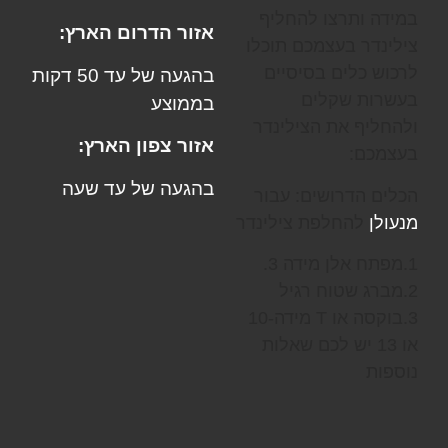
במידה ותרצו להחליף
אזור הדרום הארץ:
צילינדר בעצמכם תוכלו
לרכוש כלים בסיסיים
בהגעה של עד 50 דקות
בעשרות שקלים
בממוצע
ולהחליף את הצילינדר
אזור צפון הארץ:
בעצמכם:
בהגעה של עד שעה
הכלים הדרושים: עבור
מנעולן
להחלפת צילינדר
1.מפתח אלן מידה 3.
2.מברג שטוח רגיל
3.בוקסה או T מידה-10
או 13 יש לכם שאלות
נוספות