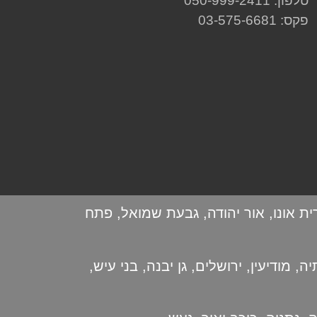
טלפון: 050-999-2411
פקס: 03-575-6681
ית אונו
,
אור יהודה
,
גבעת שמואל
,
פתח
יה
,
מודיעין
,
ירושלים
,
גן יבנה
,
בני עיש
,