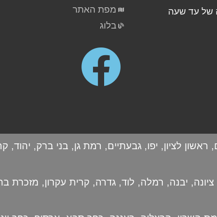
מפת האתר
של עד שעה
בלוג
,
ראשון לציון
,
יפו
,
גבעתיים
,
רמת גן
,
בני ברק
,
יהוד
,
קר
ציונה
,
יבנה
,
רמלה
,
לוד
,
גדרה
,
קרית עקרון
,
מזכרת בת