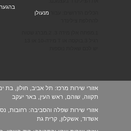
את הצילינדר בעצמכם:
בהגעה 
הכלים הדרושים: עבור
מנעולן
להחלפת צילינדר
1.מפתח אלן מידה 3. 2.מברג שטוח
רגיל 3.בוקסה או T מידה-10 או 13
יש לכם שאלות נוספות
אזורי שירות מרכז:
תל אביב
,
חולון
,
בת ים
תקווה
,
שוהם
,
ראש העין
,
באר יעקב
אזורי שירות שפלה והסביבה:
רחובות
,
נס 
אשדוד
,
אשקלון
,
קרית גת