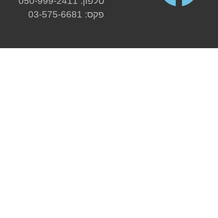
טלפון: 050-999-2411
פקס: 03-575-6681
אזורי שירות מרכז:
תל אביב
,
חולון
,
בת ים
,
ראשון
לציון
,
יפו
,
גבעתיים
,
רמת גן
,
בני ברק
,
יהוד
,
קרית
אונו
,
אור יהודה
,
גבעת שמואל
,
פתח תקווה
,
שוהם
,
ראש העין
,
באר יעקב
אזורי שירות שפלה והסביבה:
רחובות
,
נס ציונה
,
יבנה
,
רמלה
,
לוד
,
גדרה
,
קרית עקרון
,
מזכרת בתיה
,
מודיעין
,
ירושלים
,
גן יבנה
,
בני עיש
,
אשדוד
,
אשקלון
,
קרית גת
אזורי שירות שרון והסביבה:
הוד השרון
,
רמת השרון
,
הרצליה
,
רעננה
,
כפר סבא
,
ארסוף
,
כפר יונה
,