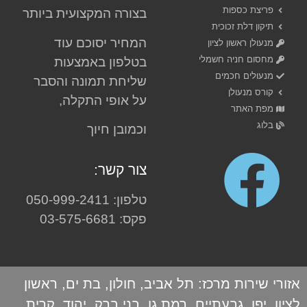
פריצת כספות
בצורה המקצועית ביותר
תיקון דלת זכוכית
המחיר יסוכם עוד
מנעולן ראשון לציון
מחסום חניה חשמלי
בטלפון באמצעות
מנעולים חכמים
שליחת תמונה והסבר
קורס מנעולן
על אופי התקלה,
מפת האתר
בלוג
וכמובן חיוך
צור קשר:
טלפון: 050-999-2411
פקס: 03-575-6681
אזורי שירות מרכז:
תל אביב
,
חולון
,
בת ים
,
ראשון
לציון
,
יפו
,
גבעתיים
,
רמת גן
,
בני ברק
,
יהוד
,
קרית