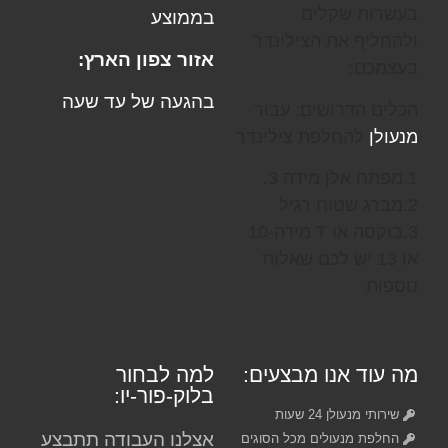
בעשרות שקלים
בממוצע
ולהחליף את הצילינדר
אזור צפון הארץ:
בעצמכם:
בהגעה של עד שעה
הכלים הדרושים: עבור
מנעולן
להחלפת צילינדר
1.מפתח אלן מידה 3.
2.מברג שטוח רגיל
3.בוקסה או T מידה-10
או 13 יש לכם שאלות
נוספות
מה עוד אנו מבצעים:
למה לבחור
בלוק-פור-יו:
שירותי מנעולן 24 שעות
אצלנו העבודה תתבצע
החלפת מנעולים מכל הסוגים