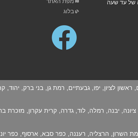
מפת האתר
של עד שעה
בלוג
,
ראשון לציון
,
יפו
,
גבעתיים
,
רמת גן
,
בני ברק
,
יהוד
,
קר
ציונה
,
יבנה
,
רמלה
,
לוד
,
גדרה
,
קרית עקרון
,
מזכרת בת
ת השרון
,
הרצליה
,
רעננה
,
כפר סבא
,
ארסוף
,
כפר יונ