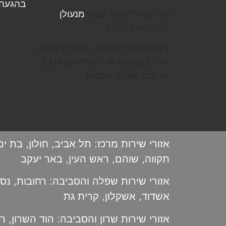
בהגעה 
הכלים הדרושים: עבור
מנעולן
להחלפת צילינדר
1.מפתח אלן מידה 3. 2.מברג שטוח
רגיל 3.בוקסה או T מידה-10 או 13
יש לכם שאלות נוספות
אזורי שירות מרכז:
תל אביב
,
חולון
,
בת ים
תקווה
,
שוהם
,
ראש העין
,
באר יעקב
אזורי שירות שפלה והסביבה:
רחובות
,
נס 
אשדוד
,
אשקלון
,
קרית גת
אזורי שירות שרון והסביבה:
הוד השרון
,
רמ