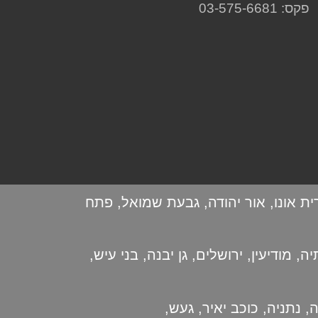
פקס: 03-575-6681
ית אונו
,
אור יהודה
,
גבעת שמואל
,
פתח
יה
,
מודיעין
,
ירושלים
,
גן יבנה
,
בני עיש
,
ה
,
נתניה
,
כוכב יאיר
,
געש
,