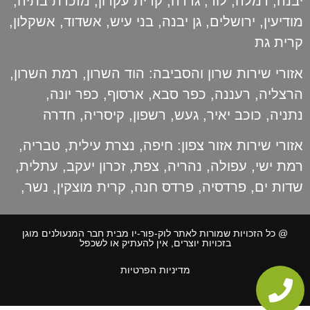
יבנה
,
רמלה
,
לוד
,
גדרה
,
קרית עקרון
,
מזכרת בתיה
,
מודיעין
,
ירושלים
,
גן יבנה
,
בני עיש
,
אשדוד
,
אשקלון
,
קרית גת
אזורי שירות שרון והסביבה:
הוד השרון
,
רמת השרון
,
הרצליה
,
רעננה
,
כפר סבא
,
ארסוף
,
כפר יונה
,
נתניה
,
כוכב יאיר
,
געש
,
רשפון
,
קיסריה
,
חדרה
אזורי שירות אזור צפון:
חיפה
,
נצרת עילית
,
טבריה
,
רמת ישי
,
עפולה
,
נהריה
,
צפת
,
זכרון יעקב
,
עתלית
,
שדות ים
,
פרדסיה
,
פרדס חנה
,
קרית מוצקין
,
נשר
,
@ כל הזכויות שמורות לאתר לוק-פור-יו מבית חבר המנעולנים מוגן
בזכויות יוצרים, אין להעתיק או לשכפל
מדיניות הפרטיות