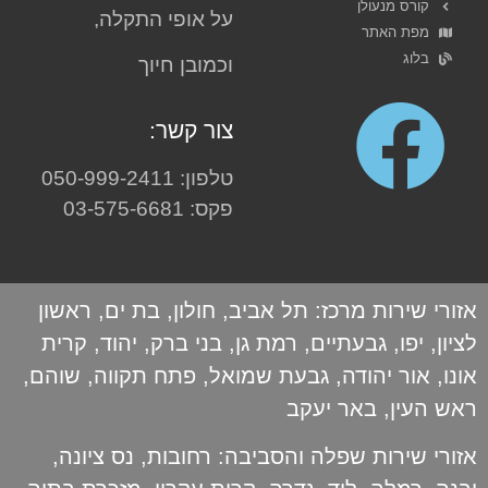
קורס מנעולן
על אופי התקלה,
מפת האתר
בלוג
וכמובן חיוך
צור קשר:
טלפון: 050-999-2411
פקס: 03-575-6681
אזורי שירות מרכז:
תל אביב
,
חולון
,
בת ים
,
ראשון
לציון
,
יפו
,
גבעתיים
,
רמת גן
,
בני ברק
,
יהוד
,
קרית
אונו
,
אור יהודה
,
גבעת שמואל
,
פתח תקווה
,
שוהם
,
ראש העין
,
באר יעקב
אזורי שירות שפלה והסביבה:
רחובות
,
נס ציונה
,