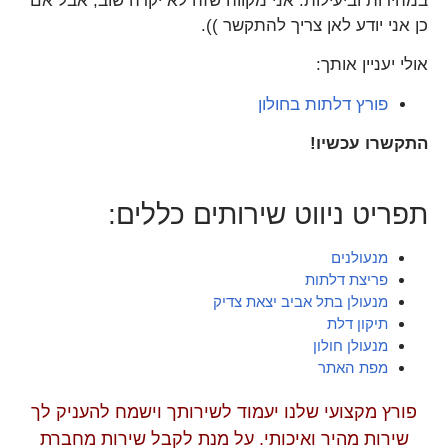
במהירות וביעילות. אני מקווה שזה לא יקרה שוב, אבל אם
כן אני יודע לאן צריך להתקשר )).
אולי יעניין אותך:
פורץ דלתות בחולון
התקשרו עכשיו!
תפריט ניווט שירותים כללים:
מנעולנים
פריצת דלתות
מנעולן בתל אביב יצאת צדיק
תיקון דלת
מנעולן חולון
מפת האתר
פורץ מקצועי שלנו יעמוד לשירותך וישמח להעניק לך
שירות מהיר ואיכותי. על מנת לקבל שירות מחברת