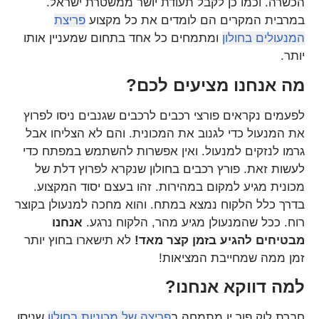
הכשרה. וכמו כן לקבל תעודת יושר ממשטרת ישראל.
במרבית המקרים הם לומדים את כל מקצוע
פריצת
המנעולים בחולון
ומתמחים כל אחד בתחום שמעניין אותו
יותר.
מה אנחנו מציעים לכם?
לפעמים נקראים פורצי רכבים לרכבים שגנבים ניסו לפרוץ
את המנעול כדי לגנוב את המכונית. והם לא הצליחו אבל
גרמו לנזקים למנעול. ואין אפשרות להשתמש במפתח כדי
לעשות זאת. פורץ רכבים בחולון שנקרא לפרוץ דלת של
מכונית מגיע למקום במהירות. זהו בעצם יסוד המקצוע.
בדרך כלל הלקוח נמצא במתח. והוא מחכה למנעולן בקוצר
רוח. ככל שהמנעולן מגיע מהר, הלקוח נרגע.
אנחנו
מבטיחים להגיע בזמן קצר מאד!
לא תישארו בחוץ יותר
זמן ממה שמחייבת המציאות!
למה דווקא אנחנו?
חברת לוק פור יו מתמחה ב
פריצה של מכוניות בחולון
שניסו