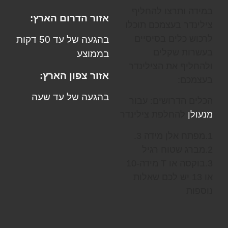
במידה ותרצו להחליף
אזור הדרום הארץ:
צילינדר בעצמכם תוכלו
לרכוש כלים בסיסיים
בהגעה של עד 50 דקות
בעשרות שקלים
בממוצע
ולהחליף את הצילינדר
אזור צפון הארץ:
בעצמכם:
בהגעה של עד שעה
הכלים הדרושים: עבור
מנעולן
להחלפת צילינדר
1.מפתח אלן מידה 3.
2.מברג שטוח רגיל
3.בוקסה או T מידה-10
או 13 יש לכם שאלות
נוספות